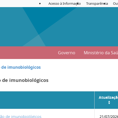
Acesso à Informação
Transparência
Ou
Governo
Ministério da Sa
o de imunobiológicos
o de imunobiológicos
Atualizaçã
ição de imunobiológicos
21/07/202