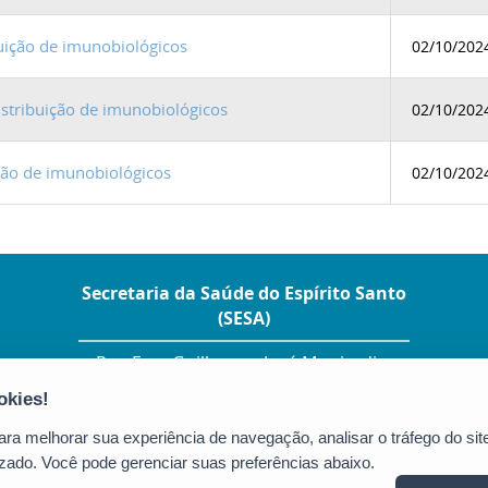
uição de imunobiológicos
02/10/202
tribuição de imunobiológicos
02/10/202
ição de imunobiológicos
02/10/202
Secretaria da Saúde do Espírito Santo
(SESA)
Rua Eng. Guilherme José Monjardim
Varejão, 225 – Ed. Enseada Plaza - Enseada
do Suá
CEP: 29050-260 - Vitória / ES
a melhorar sua experiência de navegação, analisar o tráfego do site
Tel.: (27) 3347-5630
zado. Você pode gerenciar suas preferências abaixo.