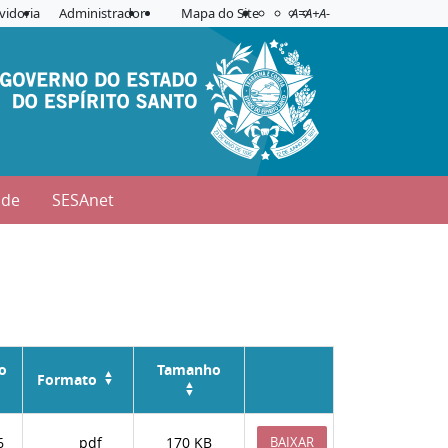
Acessibilidade
Aplicar contraste
vidoria
Administrador
Mapa do Site
A=
A+
A-
úde
SESAnet
o
Tamanho
Formato
6
pdf
170 KB
BAIXAR