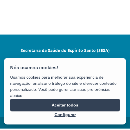
Secretaria da Saúde do Espírito Santo (SESA)
Rua Eng. Guilherme José Monjardim Varejão,
225 – Ed. Enseada Plaza - Enseada do Suá
CEP: 29050-260 - Vitória / ES
Usamos cookies para melhorar sua experiência de
Tel.: (27) 3347-5630
navegação, analisar o tráfego do site e oferecer conteúdo
personalizado. Você pode gerenciar suas preferências
abaixo.
SESA
Aceitar todos
Configurar
2025 – 2026 | Desenvolvido pelo
PRODEST
com Software Livre.