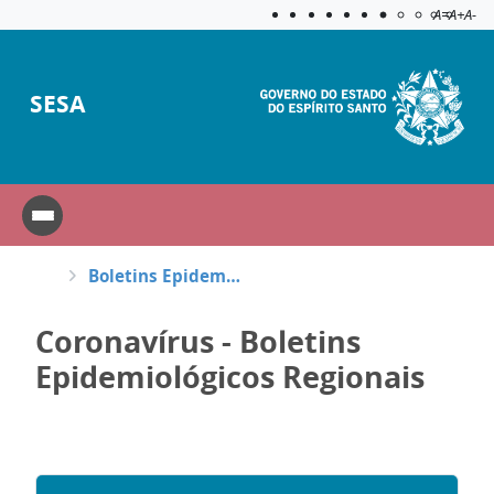
Acessibilida
Aplicar c
A=
A+
A-
SESA
Boletins Epidemiológicos Regionais
Coronavírus - Boletins
Epidemiológicos Regionais