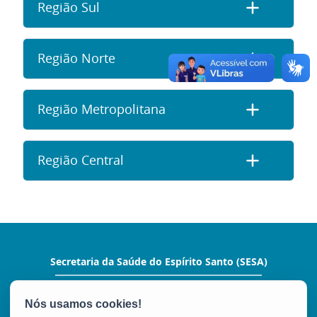
Região Sul
Região Norte
Região Metropolitana
Região Central
Secretaria da Saúde do Espírito Santo (SESA)
Rua Eng. Guilherme José Monjardim Varejão,
225 – Ed. Enseada Plaza - Enseada do Suá
CEP: 29050-260 - Vitória / ES