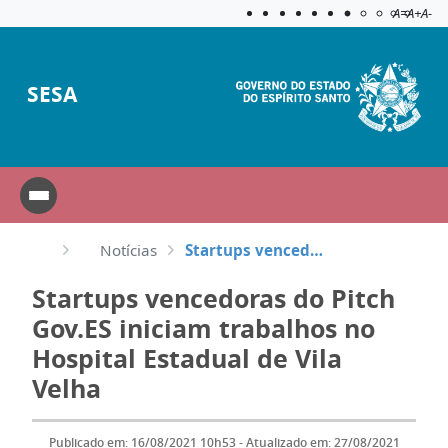
Acessibilida
Aplicar c
A=
A+
A-
SESA
Notícias
Startups vencedoras do Pitch Gov.ES iniciam trabalhos no Hospital Estadual de Vila Velha
Startups vencedoras do Pitch
Gov.ES iniciam trabalhos no
Hospital Estadual de Vila
Velha
Publicado em: 16/08/2021 10h53 - Atualizado em: 27/08/2021