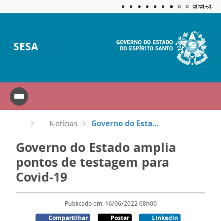
Acessibilida
Aplicar c
A=
A+
A-
SESA
Notícias
Governo do Estado amplia pontos de testagem para Covid-19
Governo do Estado amplia
pontos de testagem para
Covid-19
Publicado em: 16/06/2022 08h00
Compartilhar
Postar
Linkedin