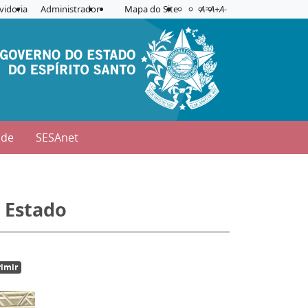
Acessibilidade
Aplicar contraste
vidoria
Administrador
Mapa do Site
A=
A+
A-
úde
SESAnet
 Estado
imir