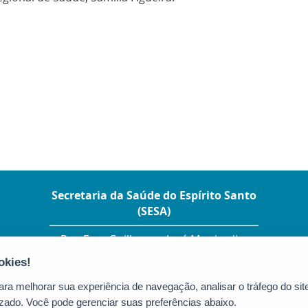
Secretaria da Saúde do Espírito Santo
(SESA)
Rua Eng. Guilherme José Monjardim
Varejão, 225 – Ed. Enseada Plaza - Enseada
do Suá
CEP: 29050-260 - Vitória / ES
a melhorar sua experiência de navegação, analisar o tráfego do site
Tel.: (27) 3347-5630
zado. Você pode gerenciar suas preferências abaixo.