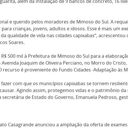
uarita, além da instalação de 9 bancos de concreto, 16 lixe
nal e querido pelos moradores de Mimoso do Sul. A requalif
er para crianças, jovens, adultos e idosos. Esse é mais u
da qualidade de vida nas cidades capixabas”, acrescentou 
cos Soares.
R$ 500 mil à Prefeitura de Mimoso do Sul para a elaboraçã
 Avenida Joaquim de Oliveira Perciano, no Morro do Cristo
O recurso é proveniente do Fundo Cidades -Adaptação às M
 fazer com que os municípios capixabas se tornem resilien
e causar. Agindo assim, protegemos vidas e o patrimônio d
 a secretária de Estado do Governo, Emanuela Pedroso, ges
ato Casagrande anunciou a ampliação da oferta de exames 