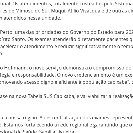
ional. Os atendimentos, totalmente custeados pelo Sistem
es de Mimoso do Sul, Muqui, Atílio Vivácqua e de outras 
am atendidos nessa unidade.
s Perto, uma das prioridades do Governo do Estado para 202
pírito Santo. Os exames atenderão diretamente pacientes que
 acelerar o atendimento e reduzir significativamente o tem
o.
ago Hoffmann, o novo serviço demonstra o compromisso do 
atégia e responsabilidade. O novo credenciamento é um e
romovendo acesso digno e eficiente à população capixaba”, d
ase na nova Tabela SUS Capixaba, e vai viabilizar a realiza
a a nossa região. A descentralização dos exames represen
 Estamos fortalecendo a rede regional e garantindo que o 
gional de Saúde, Samilla Figueira.