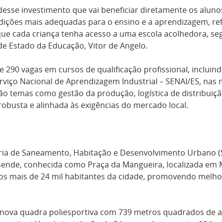
desse investimento que vai beneficiar diretamente os alunos
ções mais adequadas para o ensino e a aprendizagem, ref
ue cada criança tenha acesso a uma escola acolhedora, se
e Estado da Educação, Vitor de Angelo.
90 vagas em cursos de qualificação profissional, incluindo
erviço Nacional de Aprendizagem Industrial – SENAI/ES, nas 
ão temas como gestão da produção, logística de distribuiç
busta e alinhada às exigências do mercado local.
ria de Saneamento, Habitação e Desenvolvimento Urbano (Se
ende, conhecida como Praça da Mangueira, localizada em 
 os mais de 24 mil habitantes da cidade, promovendo melhori
 nova quadra poliesportiva com 739 metros quadrados de 