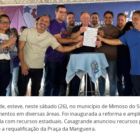
 esteve, neste sábado (26), no município de Mimoso do Sul
mentos em diversas áreas. Foi inaugurada a reforma e ampli
zada com recursos estaduais. Casagrande anunciou recurso
e a requalificação da Praça da Mangueira.