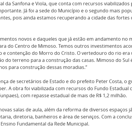
val da Sanfona e Viola, que conta com recursos viabilizados 
mportante. Já foi a sede do Município e o segundo mais pop
antes, pois ainda estamos recuperando a cidade das fortes
imentos novos e daqueles que já estão em andamento no mu
ara do Centro de Mimoso. Temos outros investimentos ac
o e contenção do Morro do Cristo. O vertedouro do rio e
ão do terreno para a construção das casas. Mimoso do Sul 
anos para construção dessas moradias.”
ça de secretários de Estado e do prefeito Peter Costa, o 
er. A obra foi viabilizada com recursos do Fundo Estadual 
Funpaes), com repasse estadual de mais de R$ 1,2 milhão.
novas salas de aula, além da reforma de diversos espaços já
retaria, diretoria, banheiros e área de serviços. Com a conc
no Ensino Fundamental da Rede Municipal.