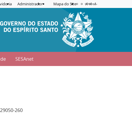
Acessibilidade
Aplicar contraste
vidoria
Administrador
Mapa do Site
A=
A+
A-
úde
SESAnet
P 29050-260