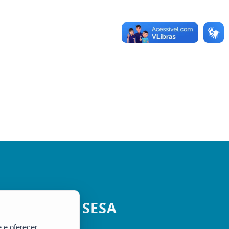
SESA
 e oferecer