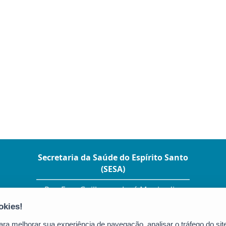
Secretaria da Saúde do Espírito Santo
(SESA)
Rua Eng. Guilherme José Monjardim
Varejão, 225 – Ed. Enseada Plaza - Enseada
do Suá
CEP: 29050-260 - Vitória / ES
a melhorar sua experiência de navegação, analisar o tráfego do site