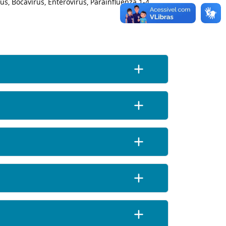
us, Bocavírus, Enterovírus, Parainfluenza 1-4,