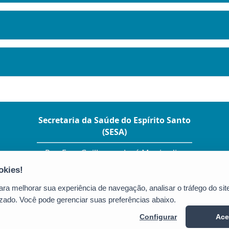
Secretaria da Saúde do Espírito Santo
(SESA)
Rua Eng. Guilherme José Monjardim
Varejão, 225 – Ed. Enseada Plaza - Enseada
do Suá
CEP: 29050-260 - Vitória / ES
a melhorar sua experiência de navegação, analisar o tráfego do site
Tel.: (27) 3347-5630
zado. Você pode gerenciar suas preferências abaixo.
Configurar
Ace