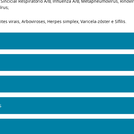
 Sincicial Respiratório A/B, Influenza A/B, Metapneumovírus, Rinovír
írus;
s virais, Arboviroses, Herpes simplex, Varicela-zóster e Sífilis.
s