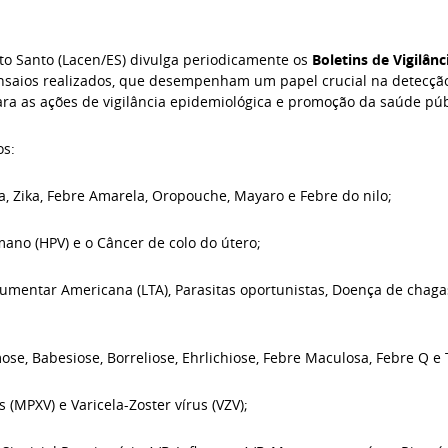
to Santo (Lacen/ES) divulga periodicamente os
Boletins de Vigilân
nsaios realizados, que desempenham um papel crucial na detecção
ra as ações de vigilância epidemiológica e promoção da saúde púb
os:
, Zika, Febre Amarela, Oropouche, Mayaro e Febre do nilo;
ano (HPV) e o Câncer de colo do útero;
umentar Americana (LTA), Parasitas oportunistas, Doença de chaga
se, Babesiose, Borreliose, Ehrlichiose, Febre Maculosa, Febre Q e 
 (MPXV) e Varicela-Zoster vírus (VZV);