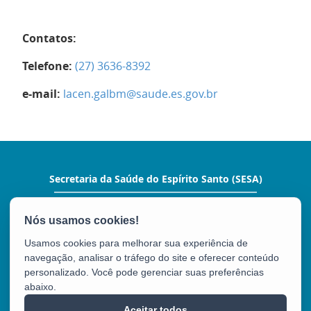
Contatos:
Telefone:
(27) 3636-8392
e-mail:
lacen.galbm@saude.es.gov.br
Secretaria da Saúde do Espírito Santo (SESA)
Rua Eng. Guilherme José Monjardim Varejão,
225 – Ed. Enseada Plaza - Enseada do Suá
CEP: 29050-260 - Vitória / ES
Usamos cookies para melhorar sua experiência de
Tel.: (27) 3347-5630
navegação, analisar o tráfego do site e oferecer conteúdo
personalizado. Você pode gerenciar suas preferências
abaixo.
Aceitar todos