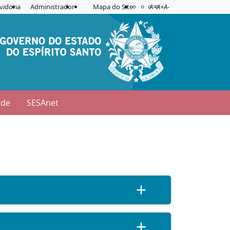
Acessibilidade
Aplicar contraste
vidoria
Administrador
Mapa do Site
A=
A+
A-
úde
SESAnet