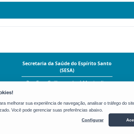
Secretaria da Saúde do Espírito Santo
(SESA)
Rua Eng. Guilherme José Monjardim
Varejão, 225 – Ed. Enseada Plaza - Enseada
do Suá
CEP: 29050-260 - Vitória / ES
a melhorar sua experiência de navegação, analisar o tráfego do site
Tel.: (27) 3347-5630
zado. Você pode gerenciar suas preferências abaixo.
Configurar
Ace