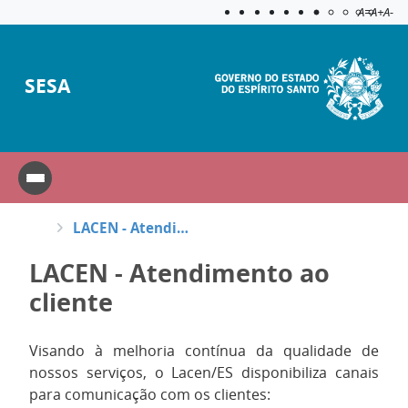
Acessibilida
Aplicar c
A=
A+
A-
SESA
LACEN - Atendimento ao cliente
LACEN - Atendimento ao
cliente
Visando à melhoria contínua da qualidade de
nossos serviços, o Lacen/ES disponibiliza canais
para comunicação com os clientes: