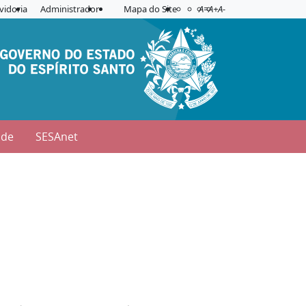
Acessibilidade
Aplicar contraste
vidoria
Administrador
Mapa do Site
A=
A+
A-
úde
SESAnet