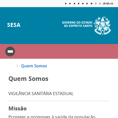
Acessibilida
Aplicar c
A=
A+
A-
SESA
Quem Somos
Quem Somos
VIGILÂNCIA SANITÁRIA ESTADUAL
Missão
Proteger e promover à saúde da população