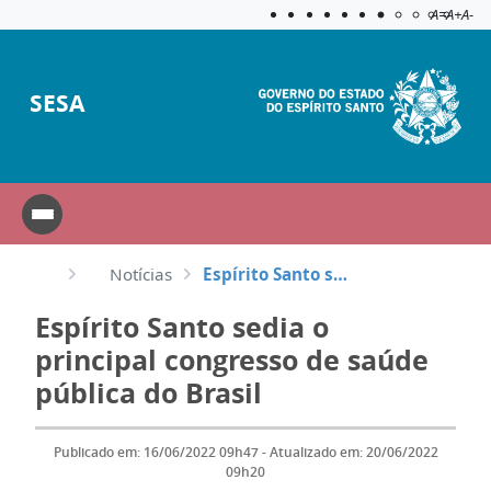
Acessibilida
Aplicar c
A=
A+
A-
SESA
Notícias
Espírito Santo sedia o principal congresso de saúde pública do Brasil
Espírito Santo sedia o
principal congresso de saúde
pública do Brasil
Publicado em: 16/06/2022 09h47 - Atualizado em: 20/06/2022
09h20