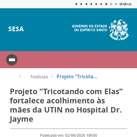
Acessibilida
Aplicar c
A=
A+
A-
SESA
Notícias
Projeto “Tricotando com Elas” fortalece acolhimento às mães da UTIN no Hospital Dr. Jayme
Projeto “Tricotando com Elas”
fortalece acolhimento às
mães da UTIN no Hospital Dr.
Jayme
Publicado em: 02/06/2026 18h00