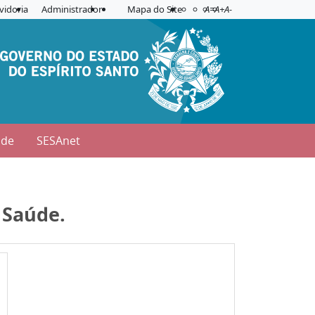
Acessibilidade
Aplicar contraste
vidoria
Administrador
Mapa do Site
A=
A+
A-
úde
SESAnet
 Saúde.